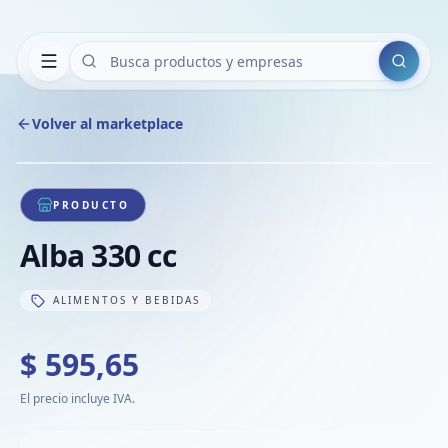
Buscar
Volver al marketplace
Copiar
Compart
Compa
1
/
1
VER
Compa
PRODUCTO
Compa
Alba 330 cc
Compa
ALIMENTOS Y BEBIDAS
$ 595,65
El precio incluye IVA.