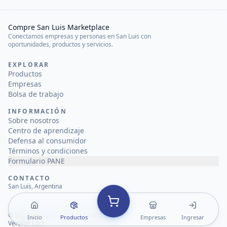
Compre San Luis Marketplace
Conectamos empresas y personas en San Luis con
oportunidades, productos y servicios.
EXPLORAR
Productos
Empresas
Bolsa de trabajo
INFORMACIÓN
Sobre nosotros
Centro de aprendizaje
Defensa al consumidor
Términos y condiciones
Formulario PANE
CONTACTO
San Luis, Argentina
©
2026
Compre San Luis Marketplace
Inicio
Productos
Empresas
Ingresar
Versión 1.0.1