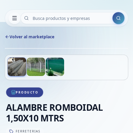
Buscar
Volver al marketplace
Copiar
Compart
Compa
Deslizá para ver más imágenes
1
/
3
VER
Compa
Compa
Compa
PRODUCTO
ALAMBRE ROMBOIDAL
1,50X10 MTRS
FERRETERIAS