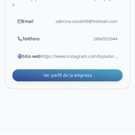
!!
Email
sabrina-sosa099@hotmail.com
Teléfono
2664552944
Sitio web
https://www.instagram.com/bijouteriesanluis?igsh=NG9qYTl6M2VmbG9x
Ver perfil de la empresa