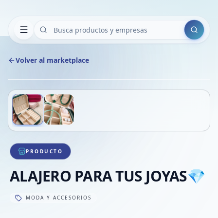
Buscar
Volver al marketplace
Copiar
Compart
Compa
Deslizá para ver más imágenes
1
/
2
VER
Compa
Compa
Compa
PRODUCTO
ALAJERO PARA TUS JOYAS💎
MODA Y ACCESORIOS