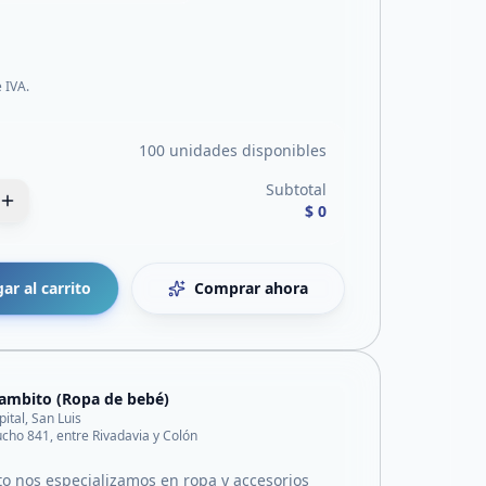
e IVA.
100 unidades disponibles
Subtotal
$ 0
ar al carrito
Comprar ahora
ambito (Ropa de bebé)
pital, San Luis
cho 841, entre Rivadavia y Colón
o nos especializamos en ropa y accesorios