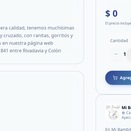
$ 0
El precio incluy
era calidad, tenemos muchísimas
 cruzado, con ranitas, gorritos y
Cantidad
s en nuestra página web
41 entre Rivadavia y Colón
1
Agreg
Mi B
Ca
Ayacu
En Mi Bambit