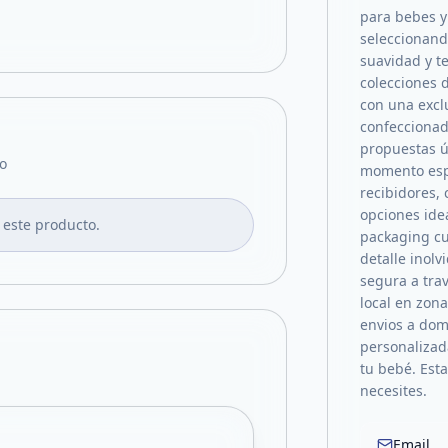
para bebes y
seleccionand
suavidad y t
colecciones d
con una excl
confeccionad
propuestas ú
o
momento esp
recibidores,
opciones ide
 este producto.
packaging cu
detalle inol
segura a tra
local en zon
envios a domi
personalizad
tu bebé. Est
necesites.
Email