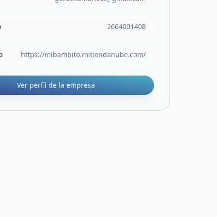
o
2664001408
b
https://mibambito.mitiendanube.com/
Ver perfil de la empresa