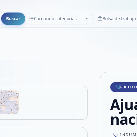
Buscar
Cargando categorías
Bolsa de trabajo
CATEGORÍAS
Limpiar
Cargando categorías...
Copiar link
Compartir producto
Compartir por WhatsApp
PROD
VER EN PANTALLA COMPLETA
Compartir por mail
Aju
Compartir en Facebook
Compartir en X
nac
INDUM