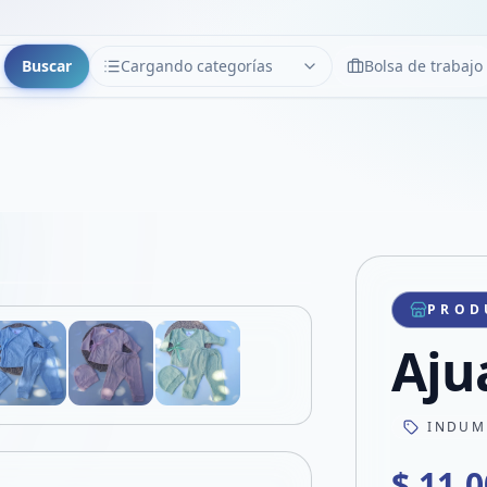
Buscar
Cargando categorías
Bolsa de trabajo
CATEGORÍAS
Limpiar
Cargando categorías...
Copiar link
Compartir producto
Compartir por WhatsApp
PROD
VER EN PANTALLA COMPLETA
Compartir por mail
Aju
Compartir en Facebook
Compartir en X
INDUM
$ 11.