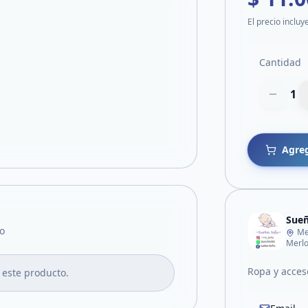
El precio incluy
Cantidad
1
Agreg
Sueñ
o
Me
Merl
Ropa y acces
 este producto.