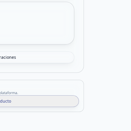
oraciones
 plataforma.
oducto