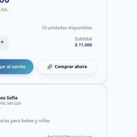
e IVA.
10 unidades disponibles
Subtotal
$ 11.000
ar al carrito
Comprar ahora
os Sofia
rlo, San Luis
o
orios para bebes y niños