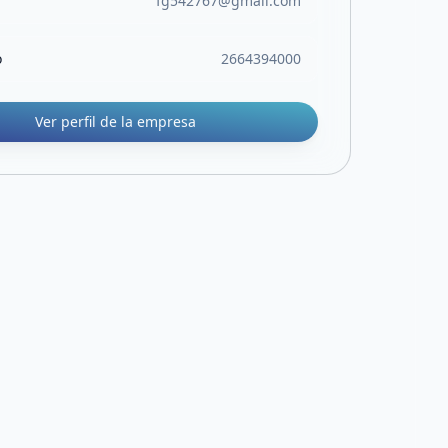
fg542767@gmail.com
o
2664394000
Ver perfil de la empresa