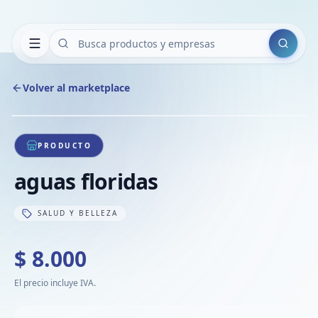
Buscar
Volver al marketplace
Copiar
Compart
Compa
1
/
1
VER
Compa
PRODUCTO
Compa
aguas floridas
Compa
SALUD Y BELLEZA
$ 8.000
El precio incluye IVA.