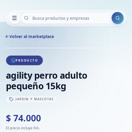
Buscar
Volver al marketplace
Copiar
Compart
Compa
1
/
1
VER
Compa
PRODUCTO
Compa
agility perro adulto
Compa
pequeño 15kg
JARDIN Y MASCOTAS
$ 74.000
El precio incluye IVA.