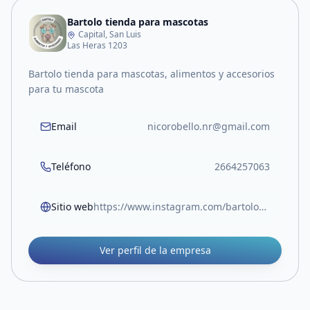
Bartolo tienda para mascotas
Capital, San Luis
Las Heras 1203
Bartolo tienda para mascotas, alimentos y accesorios
para tu mascota
Email
nicorobello.nr@gmail.com
Teléfono
2664257063
Sitio web
https://www.instagram.com/bartolo_alimentos?igsh=cHM5NHlxemEwZ2pv&utm_source=qr
Ver perfil de la empresa