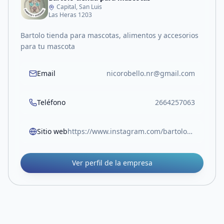
Capital, San Luis
Las Heras 1203
Bartolo tienda para mascotas, alimentos y accesorios
para tu mascota
Email
nicorobello.nr@gmail.com
Teléfono
2664257063
Sitio web
https://www.instagram.com/bartolo_alimentos?igsh=cHM5NHlxemEwZ2pv&utm_source=qr
Ver perfil de la empresa