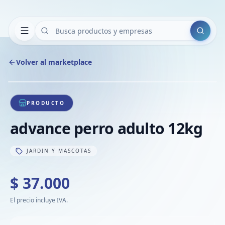
Buscar
Volver al marketplace
Copiar
Compart
Compa
1
/
1
VER
Compa
PRODUCTO
Compa
advance perro adulto 12kg
Compa
JARDIN Y MASCOTAS
$ 37.000
El precio incluye IVA.