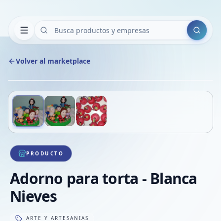
Buscar
Volver al marketplace
Copiar
Compart
Compa
Deslizá para ver más imágenes
1
/
3
VER
Compa
Compa
Compa
PRODUCTO
Adorno para torta - Blanca
Nieves
ARTE Y ARTESANIAS