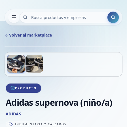
Buscar
Volver al marketplace
Copiar
Compart
Compa
Deslizá para ver más imágenes
1
/
2
VER
Compa
Compa
Compa
PRODUCTO
Adidas supernova (niño/a)
ADIDAS
INDUMENTARIA Y CALZADOS