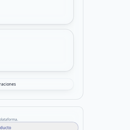
oraciones
 plataforma.
oducto