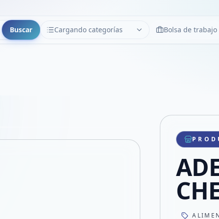
Buscar
Cargando categorías
Bolsa de trabajo
CATEGORÍAS
Limpiar
Cargando categorías...
Copiar link
Compartir producto
Compartir por WhatsApp
PROD
VER EN PANTALLA COMPLETA
Compartir por mail
AD
Compartir en Facebook
Compartir en X
CH
ALIME