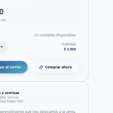
0
e IVA.
22 unidades disponibles
Subtotal
$ 3.900
ar al carrito
Comprar ahora
s y sonrisas
pital, San Luis
lino Poblet 1307
prendimiento que nos dedicamos a la venta