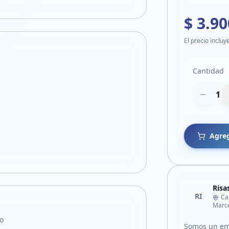
$ 3.90
El precio incluy
Cantidad
1
Agreg
Risa
RI
Ca
Marce
o
Somos un em