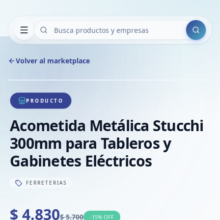
Buscar
Volver al marketplace
Copiar
Compart
Compa
1
/
1
VER
Compa
PRODUCTO
Compa
Acometida Metálica Stucchi
Compa
300mm para Tableros y
Gabinetes Eléctricos
FERRETERIAS
$ 4.830
$ 5.700
-
15
% OFF