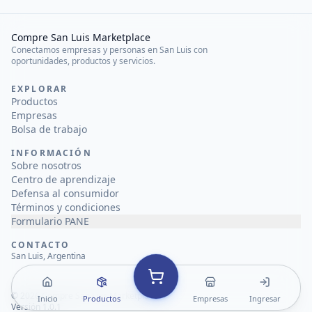
Compre San Luis Marketplace
Conectamos empresas y personas en San Luis con
oportunidades, productos y servicios.
EXPLORAR
Productos
Empresas
Bolsa de trabajo
INFORMACIÓN
Sobre nosotros
Centro de aprendizaje
Defensa al consumidor
Términos y condiciones
Formulario PANE
CONTACTO
San Luis, Argentina
©
2026
Compre San Luis Marketplace
Inicio
Productos
Empresas
Ingresar
Versión 1.0.1