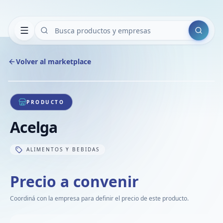
Buscar
Volver al marketplace
Copiar
Compart
Compa
1
/
1
VER
Compa
PRODUCTO
Compa
Acelga
Compa
ALIMENTOS Y BEBIDAS
Precio a convenir
Coordiná con la empresa para definir el precio de este producto.