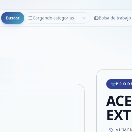
Buscar
Cargando categorías
Bolsa de trabajo
CATEGORÍAS
Limpiar
Cargando categorías...
Copiar link
Compartir producto
Compartir por WhatsApp
PROD
VER EN PANTALLA COMPLETA
Compartir por mail
ACE
Compartir en Facebook
Compartir en X
EXT
ALIME