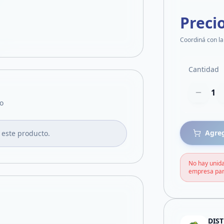
Preci
Coordiná con la
Cantidad
1
o
Agreg
 este producto.
No hay unida
empresa par
DIS