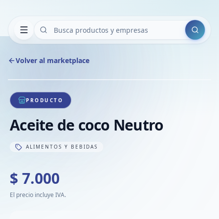
Buscar
Volver al marketplace
Copiar
Compart
Compa
1
/
1
VER
Compa
PRODUCTO
Compa
Aceite de coco Neutro
Compa
ALIMENTOS Y BEBIDAS
$ 7.000
El precio incluye IVA.