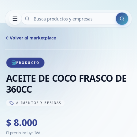
Buscar
Volver al marketplace
Copiar
Compart
Compa
1
/
1
VER
Compa
PRODUCTO
Compa
ACEITE DE COCO FRASCO DE
Compa
360CC
ALIMENTOS Y BEBIDAS
$ 8.000
El precio incluye IVA.