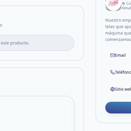
Ca
Almaf
Nuestro empr
o
telas que ap
máquina que n
comenzamos 
 este producto.
Email
Teléfon
Sitio we