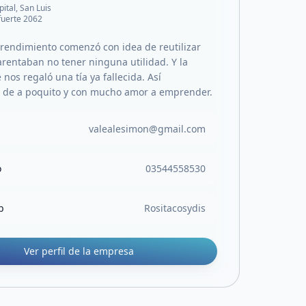
pital, San Luis
uerte 2062
endimiento comenzó con idea de reutilizar
arentaban no tener ninguna utilidad. Y la
os regaló una tía ya fallecida. Así
de a poquito y con mucho amor a emprender.
valealesimon@gmail.com
o
03544558530
b
Rositacosydis
Ver perfil de la empresa