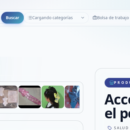
Buscar
Cargando categorías
Bolsa de trabajo
CATEGORÍAS
Limpiar
Cargando categorías...
Copiar link
Compartir producto
Compartir por WhatsApp
PROD
VER EN PANTALLA COMPLETA
Compartir por mail
Acc
Compartir en Facebook
Compartir en X
el p
SALUD