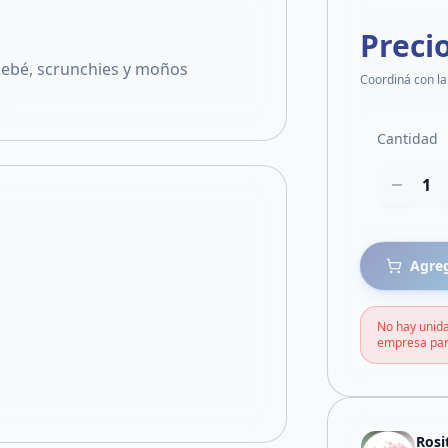
Preci
 bebé, scrunchies y moños
Coordiná con la
Cantidad
1
Agreg
No hay unida
empresa par
Rosi