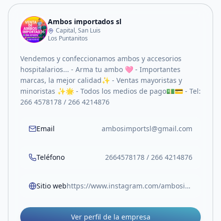
Ambos importados sl
Capital, San Luis
Los Puntanitos
Vendemos y confeccionamos ambos y accesorios
hospitalarios... - Arma tu ambo 🩷 - Importantes
marcas, la mejor calidad✨ - Ventas mayoristas y
minoristas ✨🌟 - Todos los medios de pago💵💳 - Tel:
266 4578178 / 266 4214876
Email
ambosimportsl@gmail.com
Teléfono
2664578178 / 266 4214876
Sitio web
https://www.instagram.com/ambosimportsl?igsh=bWs0aHljaDdnaXUw&utm_source=qr
Ver perfil de la empresa