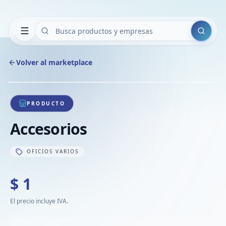
Buscar
Volver al marketplace
Copiar
Compart
Compa
1
/
1
VER
Compa
PRODUCTO
Compa
Accesorios
Compa
OFICIOS VARIOS
$ 1
El precio incluye IVA.