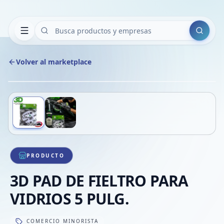
Buscar
Volver al marketplace
Copiar
Compart
Compa
Deslizá para ver más imágenes
1
/
2
VER
Compa
Compa
Compa
PRODUCTO
3D PAD DE FIELTRO PARA
VIDRIOS 5 PULG.
COMERCIO MINORISTA