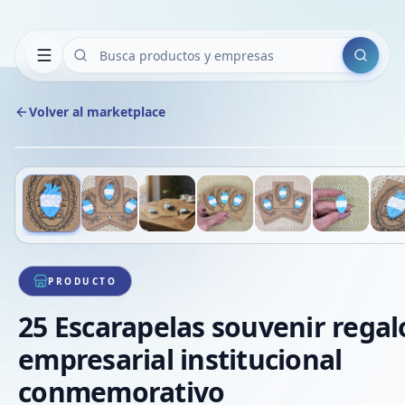
Buscar
Volver al marketplace
Deslizá para ver más imágenes
1
/
8
PRODUCTO
25 Escarapelas souvenir regal
empresarial institucional
conmemorativo