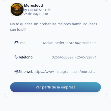
Morosfood
Capital, San Luis
25 de Mayo 1330
No te quedes sin probar las mejores hamburguesas
san luis♡
Email
Melanipedernera23@gmail.com
Teléfono
02664635897 - 2646729771
Sitio web
https://www.instagram.com/morosfood.sl?igsh=ZXZ5ejR1eWwzYTNw
Ver perfil de la empresa