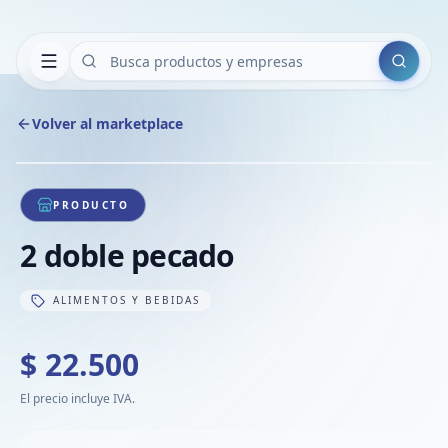
Buscar
Volver al marketplace
Copiar
Compart
Compa
1
/
1
VER
Compa
PRODUCTO
Compa
2 doble pecado
Compa
ALIMENTOS Y BEBIDAS
$ 22.500
El precio incluye IVA.