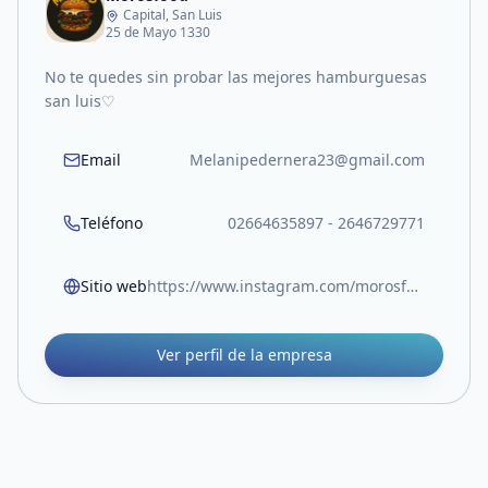
Capital, San Luis
25 de Mayo 1330
No te quedes sin probar las mejores hamburguesas
san luis♡
Email
Melanipedernera23@gmail.com
Teléfono
02664635897 - 2646729771
Sitio web
https://www.instagram.com/morosfood.sl?igsh=ZXZ5ejR1eWwzYTNw
Ver perfil de la empresa