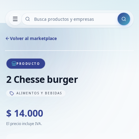
Buscar
Volver al marketplace
Copiar
Compart
Compa
1
/
1
VER
Compa
PRODUCTO
Compa
2 Chesse burger
Compa
ALIMENTOS Y BEBIDAS
$ 14.000
El precio incluye IVA.