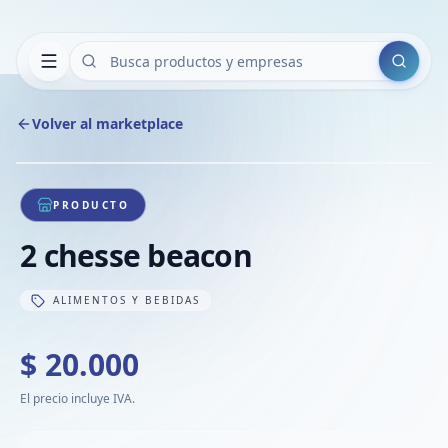
Buscar
Volver al marketplace
Copiar
Compart
Compa
1
/
1
VER
Compa
PRODUCTO
Compa
2 chesse beacon
Compa
ALIMENTOS Y BEBIDAS
$ 20.000
El precio incluye IVA.