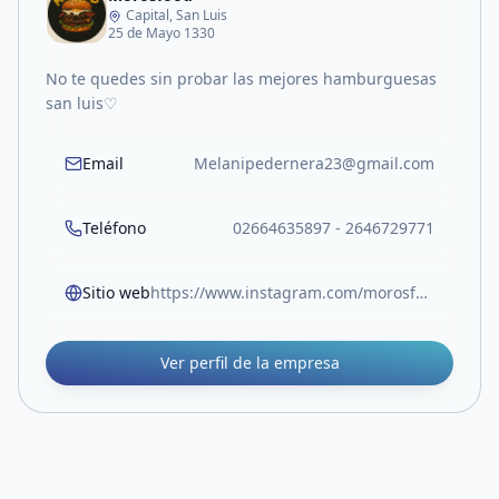
Capital, San Luis
25 de Mayo 1330
No te quedes sin probar las mejores hamburguesas
san luis♡
Email
Melanipedernera23@gmail.com
Teléfono
02664635897 - 2646729771
Sitio web
https://www.instagram.com/morosfood.sl?igsh=ZXZ5ejR1eWwzYTNw
Ver perfil de la empresa