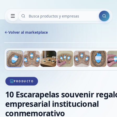
Buscar
Volver al marketplace
Deslizá para ver más imágenes
1
/
8
PRODUCTO
10 Escarapelas souvenir regal
empresarial institucional
conmemorativo