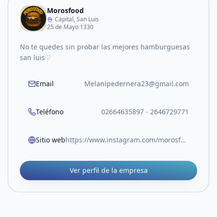
Morosfood
Capital, San Luis
25 de Mayo 1330
No te quedes sin probar las mejores hamburguesas
san luis♡
Email
Melanipedernera23@gmail.com
Teléfono
02664635897 - 2646729771
Sitio web
https://www.instagram.com/morosfood.sl?igsh=ZXZ5ejR1eWwzYTNw
Ver perfil de la empresa