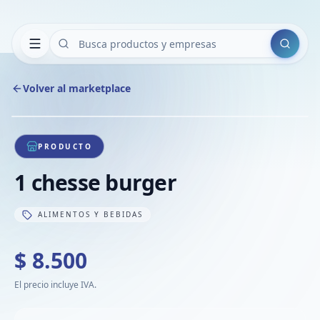
Buscar
Volver al marketplace
Copiar
Compart
Compa
1
/
1
VER
Compa
PRODUCTO
Compa
1 chesse burger
Compa
ALIMENTOS Y BEBIDAS
$ 8.500
El precio incluye IVA.