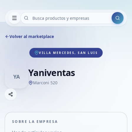
Buscar
Volver al marketplace
VILLA MERCEDES, SAN LUIS
Yaniventas
YA
Marconi 520
Copiar link
Compartir empresa
Compartir por WhatsApp
Compartir por mail
SOBRE LA EMPRESA
Compartir en Facebook