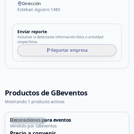
Dirección
Esteban Agüero 1480
Enviar reporte
Avisanos si detectaste información falsa o actividad
sospechosa.
Reportar empresa
Productos de
GBeventos
Mostrando 1 producto activos
Decoraciones para eventos
Villa Mercedes
Vendido por GBeventos
Servicio
Precio a convenir