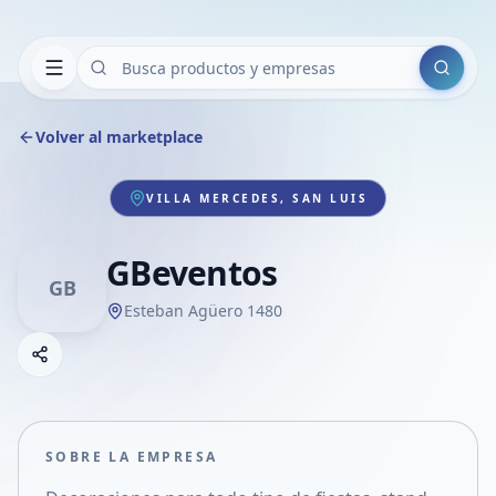
Buscar
Volver al marketplace
VILLA MERCEDES, SAN LUIS
GBeventos
GB
Esteban Agüero 1480
Copiar link
Compartir empresa
Compartir por WhatsApp
Compartir por mail
SOBRE LA EMPRESA
Compartir en Facebook