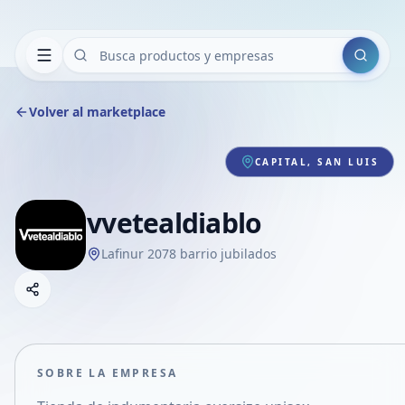
Buscar
Volver al marketplace
CAPITAL, SAN LUIS
vvetealdiablo
Lafinur 2078 barrio jubilados
Copiar link
Compartir empresa
Compartir por WhatsApp
Compartir por mail
SOBRE LA EMPRESA
Compartir en Facebook