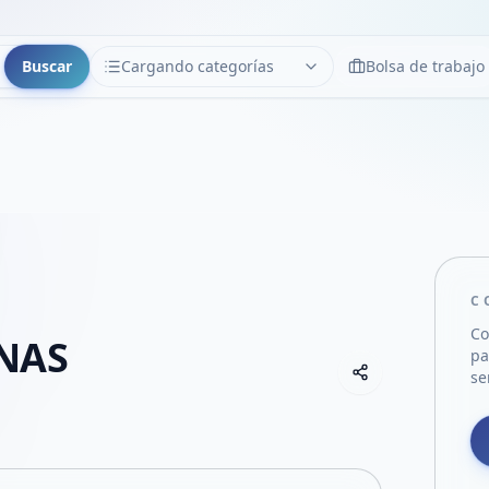
Buscar
Cargando categorías
Bolsa de trabajo
CATEGORÍAS
Limpiar
Cargando categorías...
C
Co
INAS
pa
Copiar link
se
Compartir empre
Compartir por
Compartir por 
Compartir en F