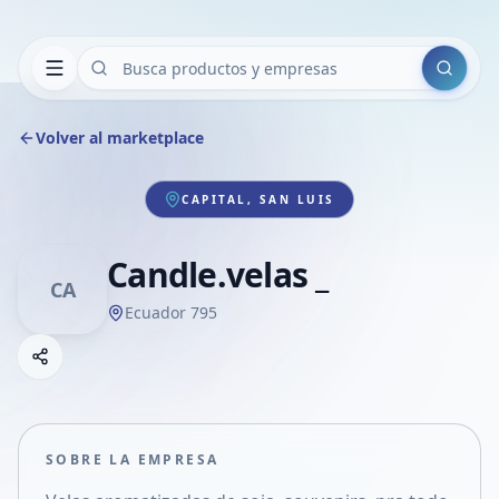
Buscar
Volver al marketplace
CAPITAL, SAN LUIS
Candle.velas _
CA
Ecuador 795
Copiar link
Compartir empresa
Compartir por WhatsApp
Compartir por mail
SOBRE LA EMPRESA
Compartir en Facebook