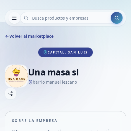
Buscar
Volver al marketplace
CAPITAL, SAN LUIS
Una masa sl
barrio manuel lezcano
Copiar link
Compartir empresa
Compartir por WhatsApp
Compartir por mail
SOBRE LA EMPRESA
Compartir en Facebook