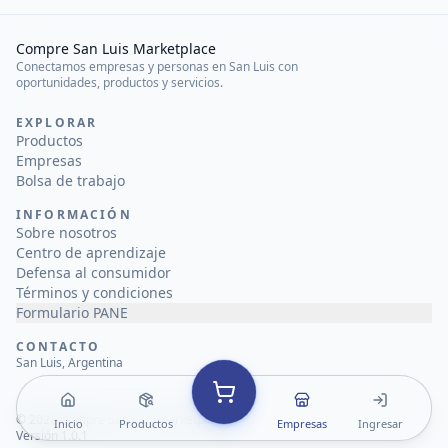
Compre San Luis Marketplace
Conectamos empresas y personas en San Luis con
oportunidades, productos y servicios.
EXPLORAR
Productos
Empresas
Bolsa de trabajo
INFORMACIÓN
Sobre nosotros
Centro de aprendizaje
Defensa al consumidor
Términos y condiciones
Formulario PANE
CONTACTO
San Luis, Argentina
©
2026
Compre San Luis Marketplace
Inicio
Productos
Empresas
Ingresar
Versión 1.0.1