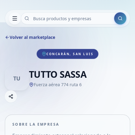
Buscar
Volver al marketplace
CONCARÁN, SAN LUIS
TUTTO SASSA
TU
Fuerza aérea 774 ruta 6
Copiar link
Compartir empresa
Compartir por WhatsApp
Compartir por mail
SOBRE LA EMPRESA
Compartir en Facebook