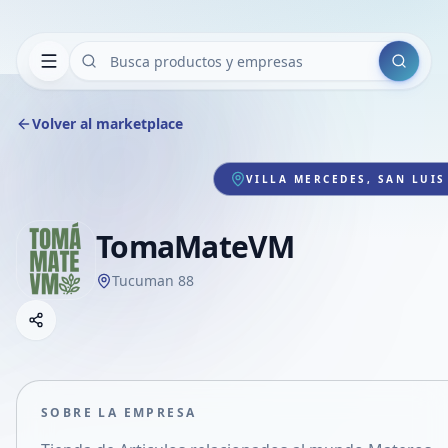
Buscar
Volver al marketplace
VILLA MERCEDES, SAN LUIS
TomaMateVM
Tucuman 88
Copiar link
Compartir empresa
Compartir por WhatsApp
Compartir por mail
SOBRE LA EMPRESA
Compartir en Facebook