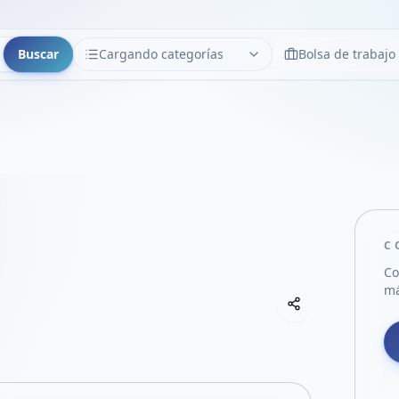
Buscar
Cargando categorías
Bolsa de trabajo
CATEGORÍAS
Limpiar
Cargando categorías...
C
Co
má
Copiar link
Compartir empre
Compartir por
Compartir por 
Compartir en F