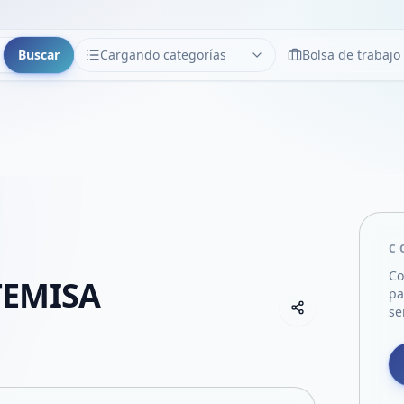
Buscar
Cargando categorías
Bolsa de trabajo
CATEGORÍAS
Limpiar
Cargando categorías...
C
Co
TEMISA
pa
Copiar link
se
Compartir empre
Compartir por
Compartir por 
Compartir en F