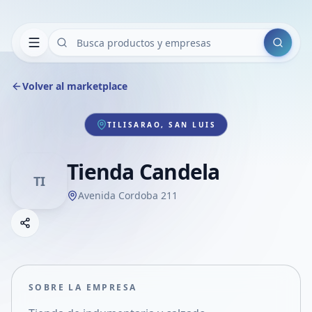
Buscar
Volver al marketplace
TILISARAO, SAN LUIS
Tienda Candela
TI
Avenida Cordoba 211
Copiar link
Compartir empresa
Compartir por WhatsApp
Compartir por mail
SOBRE LA EMPRESA
Compartir en Facebook