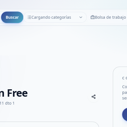
Buscar
Cargando categorías
Bolsa de trabajo
CATEGORÍAS
Limpiar
Cargando categorías...
C
Co
n Free
pa
Copiar link
se
Compartir empre
11 dto 1
Compartir por
Compartir por 
Compartir en F