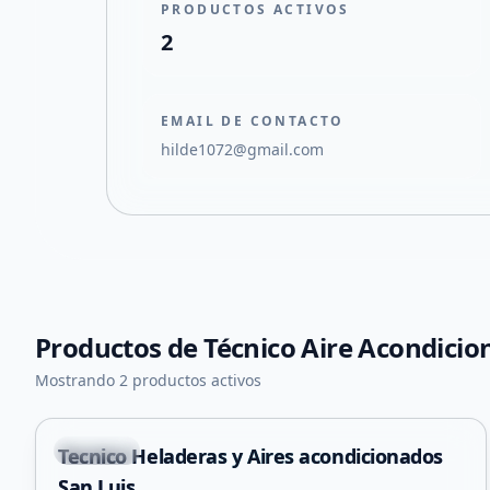
PRODUCTOS ACTIVOS
2
EMAIL DE CONTACTO
hilde1072@gmail.com
Productos de
Técnico Aire Acondicio
+
2
Mostrando 2 productos activos
Capital
Tecnico Heladeras y Aires acondicionados
Servicio
San Luis