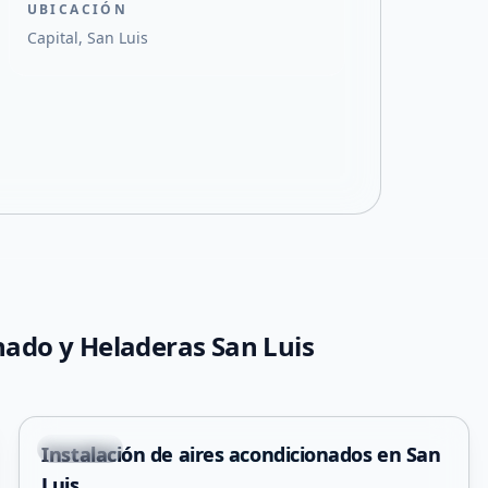
UBICACIÓN
Capital, San Luis
nado y Heladeras San Luis
+
2
Capital
Instalación de aires acondicionados en San
Luis