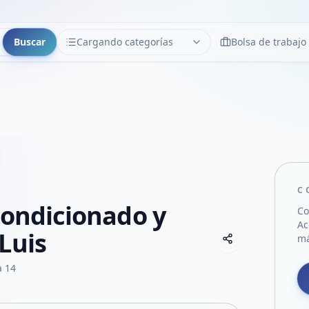
Buscar
Cargando categorías
Bolsa de trabajo
CATEGORÍAS
Limpiar
Cargando categorías...
C
condicionado y
Co
Ac
Luis
Copiar link
má
Compartir empre
Compartir por
a 14
Compartir por 