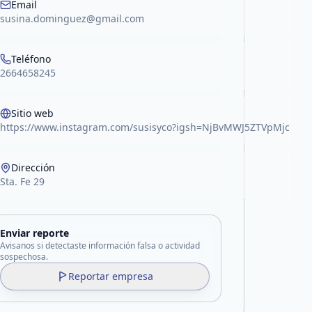
Email
susina.dominguez@gmail.com
Teléfono
2664658245
Sitio web
https://www.instagram.com/susisyco?igsh=NjBvMWJ5ZTVpMjc5
Dirección
Sta. Fe 29
Enviar reporte
Avisanos si detectaste información falsa o actividad
sospechosa.
Reportar empresa