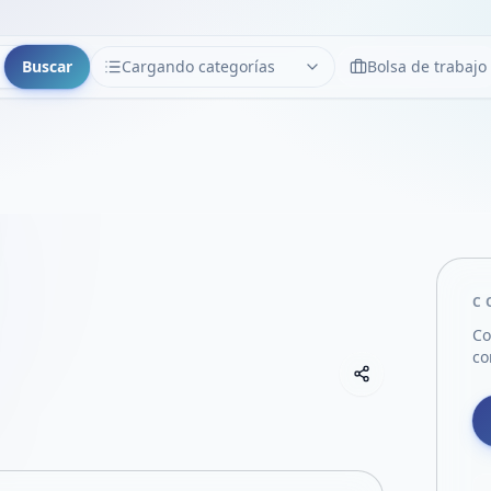
Buscar
Cargando categorías
Bolsa de trabajo
CATEGORÍAS
Limpiar
Cargando categorías...
C
Co
co
Copiar link
Compartir empre
Compartir por
Compartir por 
Compartir en F