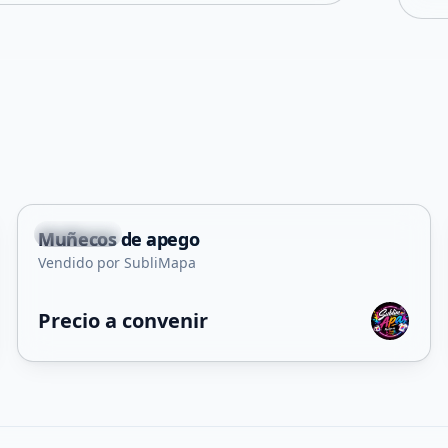
+
2
La Punta
Muñecos de apego
Vendido por SubliMapa
Precio a convenir