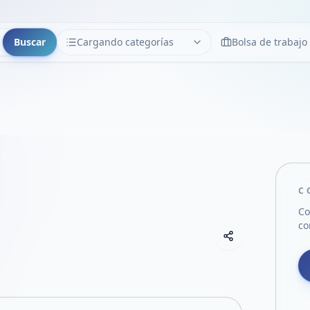
Buscar
Cargando categorías
Bolsa de trabajo
CATEGORÍAS
Limpiar
Cargando categorías...
C
Co
co
Copiar link
Compartir empre
Compartir por
Compartir por 
Compartir en F