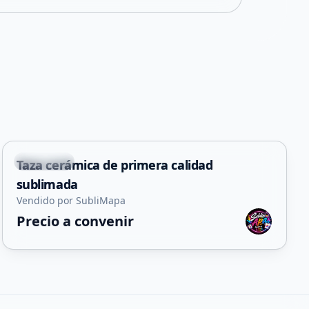
+
1
La Punta
Taza cerámica de primera calidad
sublimada
Vendido por SubliMapa
Precio a convenir