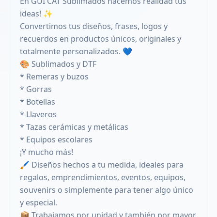
En GUI CAT Sublimados hacemos realidad tus
Compartir en X
ideas! ✨
Convertimos tus diseños, frases, logos y
recuerdos en productos únicos, originales y
totalmente personalizados. 💙
🎨 Sublimados y DTF
* Remeras y buzos
* Gorras
* Botellas
* Llaveros
* Tazas cerámicas y metálicas
* Equipos escolares
¡Y mucho más!
🖌️ Diseños hechos a tu medida, ideales para
regalos, emprendimientos, eventos, equipos,
souvenirs o simplemente para tener algo único
y especial.
📦 Trabajamos por unidad y también por mayor.