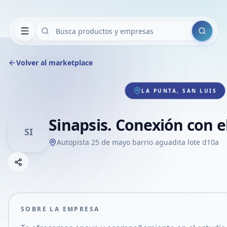
Buscar
Volver al marketplace
LA PUNTA, SAN LUIS
Sinapsis. Conexión con e
SI
Autopista 25 de mayo barrio aguadita lote d10a
Copiar link
Compartir empresa
Compartir por WhatsApp
Compartir por mail
SOBRE LA EMPRESA
Compartir en Facebook