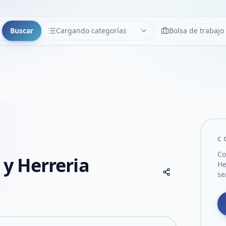
Buscar
Cargando categorías
Bolsa de trabajo
CATEGORÍAS
Limpiar
Cargando categorías...
C
Co
 y Herreria
He
Copiar link
se
Compartir empre
Compartir por
Compartir por 
Compartir en F