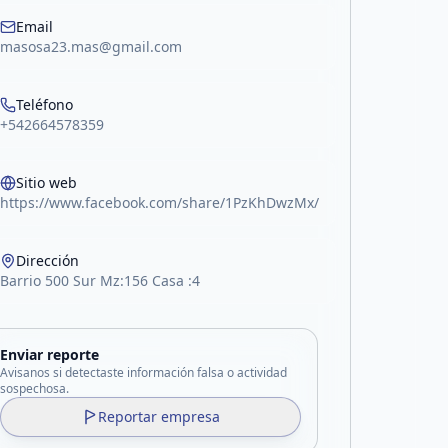
Email
masosa23.mas@gmail.com
Teléfono
+542664578359
Sitio web
https://www.facebook.com/share/1PzKhDwzMx/
Dirección
Barrio 500 Sur Mz:156 Casa :4
Enviar reporte
Avisanos si detectaste información falsa o actividad
sospechosa.
Reportar empresa