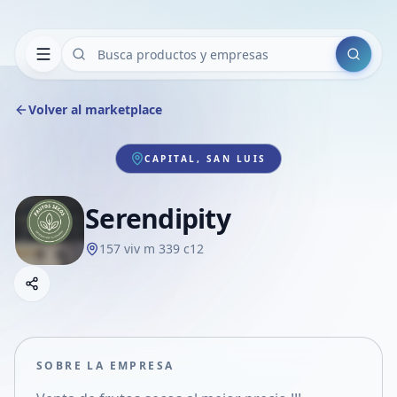
Buscar
Volver al marketplace
CAPITAL, SAN LUIS
Serendipity
157 viv m 339 c12
Copiar link
Compartir empresa
Compartir por WhatsApp
Compartir por mail
SOBRE LA EMPRESA
Compartir en Facebook