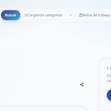
Buscar
Cargando categorías
Bolsa de trabajo
CATEGORÍAS
Limpiar
Cargando categorías...
C
Co
co
Copiar link
Compartir empre
Compartir por
Compartir por 
Compartir en F