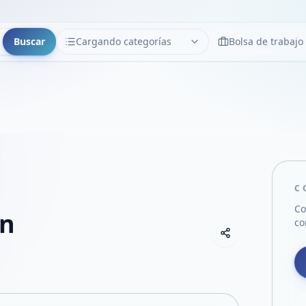
Buscar
Cargando categorías
Bolsa de trabajo
CATEGORÍAS
Limpiar
Cargando categorías...
C
Co
an
co
Copiar link
Compartir empre
Compartir por
Compartir por 
Compartir en F