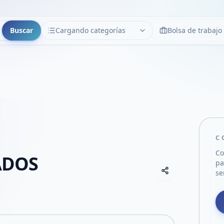
Buscar
Cargando categorías
Bolsa de trabajo
CATEGORÍAS
Limpiar
Cargando categorías...
C
Co
ADOS
pa
Copiar link
se
Compartir empre
Compartir por
Compartir por 
Compartir en F