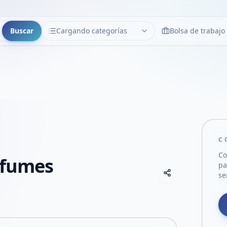
Buscar
Cargando categorías
Bolsa de trabajo
CATEGORÍAS
Limpiar
Cargando categorías...
C
Co
rfumes
pa
Copiar link
se
Compartir empre
Compartir por
Compartir por 
Compartir en F