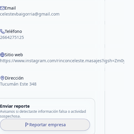
Email
celestevbaigorria@gmail.com
Teléfono
2664275125
Sitio web
https://www.instagram.com/rinconceleste.masajes?igsh=Zm0ydH
Dirección
Tucumán Este 348
Enviar reporte
Avisanos si detectaste información falsa o actividad
sospechosa.
Reportar empresa