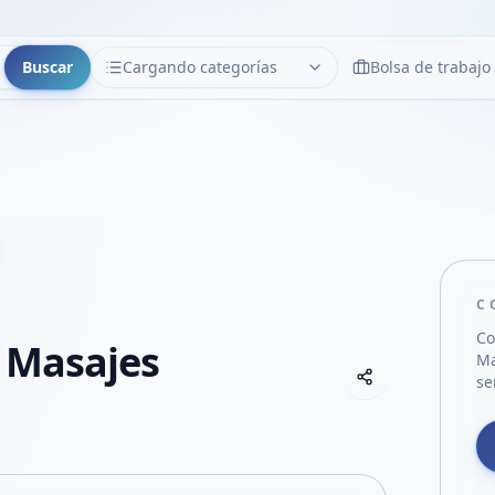
Buscar
Cargando categorías
Bolsa de trabajo
CATEGORÍAS
Limpiar
Cargando categorías...
C
Co
 Masajes
Ma
Copiar link
se
Compartir empre
Compartir por
Compartir por 
Compartir en F