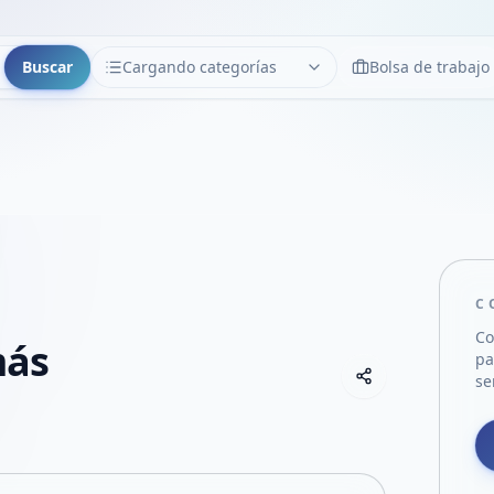
Buscar
Cargando categorías
Bolsa de trabajo
CATEGORÍAS
Limpiar
Cargando categorías...
C
Co
más
pa
Copiar link
se
Compartir empre
Compartir por
Compartir por 
Compartir en F